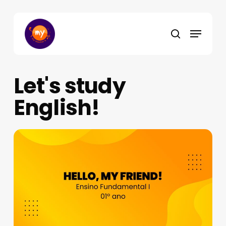
Skip
to
Menu
main
search
content
Let's study
English!