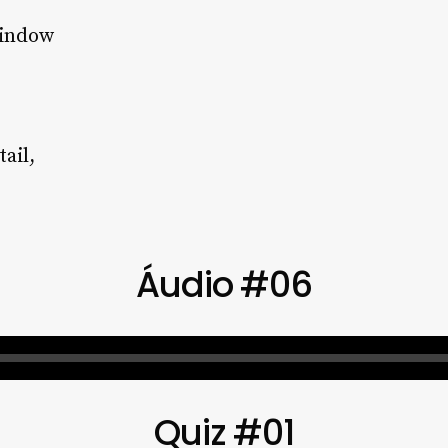
window
”
tail,
Áudio #06
Quiz #01