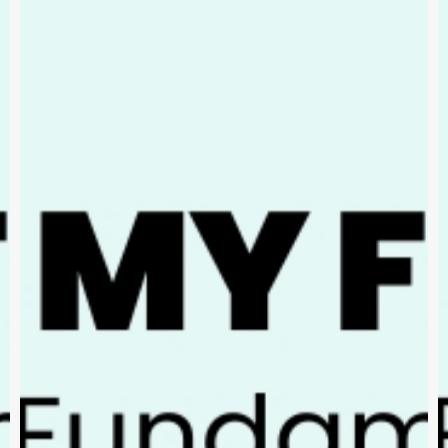
nscreva e fique por dentro das novid
Cadastr
TEACH