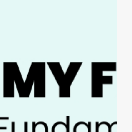
ades!
ar
ER'S