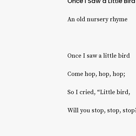
Once I Saw a Little Bird
An old nursery rhyme
Once I saw a little bird
Come hop, hop, hop;
So I cried, “Little bird,
Will you stop, stop, stop