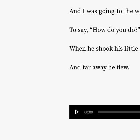
And I was going to the 
To say, “How do you do?
When he shook his little 
And far away he flew.
Tocador
00:00
de
áudio