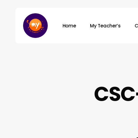
Skip
to
main
Home
My Teacher’s
C
content
Hit enter to search or ESC to close
CSC