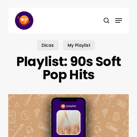
Skip
to
Menu
main
search
content
Dicas
My Playlist
Playlist: 90s Soft
Pop Hits