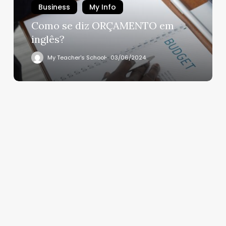
Business
My Info
Como se diz ORÇAMENTO em
inglês?
My Teacher's School
03/06/2024