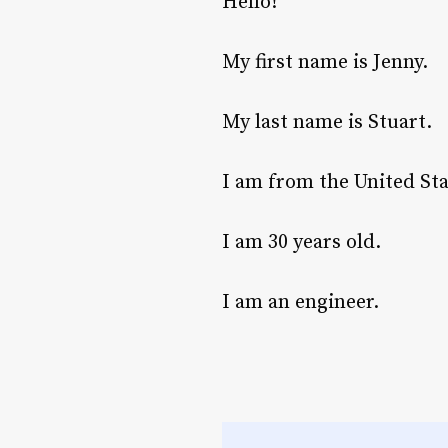
Hello!
My first name is Jenny.
My last name is Stuart.
I am from the United Sta
I am 30 years old.
I am an engineer.