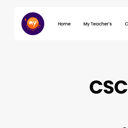
Skip
to
main
Home
My Teacher’s
C
content
Hit enter to search or ESC to close
CSC