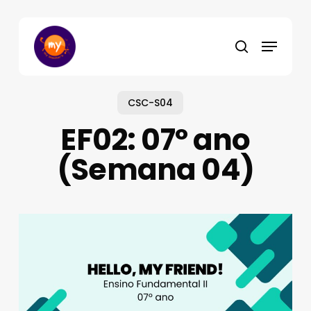
Skip
to
Menu
main
search
content
CSC-S04
EF02: 07º ano
(Semana 04)