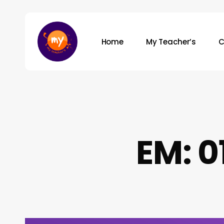
Skip
to
main
Home
My Teacher’s
C
content
Hit enter to search or ESC to close
EM: 0