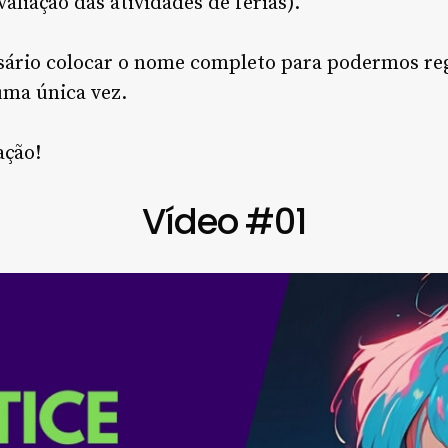
aliação das atividades de férias).
ário colocar o nome completo para podermos regis
uma única vez.
ação!
Vídeo #01