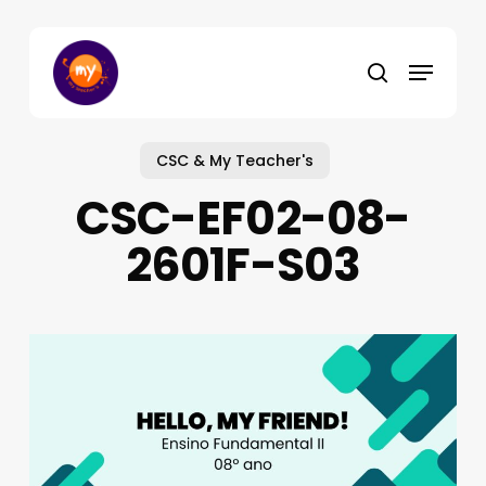
Skip
to
Menu
main
search
content
CSC & My Teacher's
CSC-EF02-08-
2601F-S03