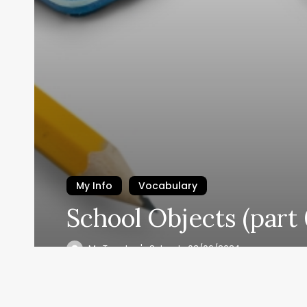
My Info
Vocabulary
School Objects (part 
Se i
My Teacher's School
03/06/2024