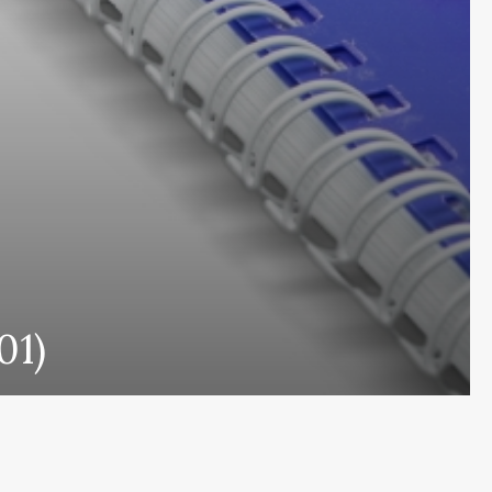
01)
nscreva e fique por dentro das novid
Cadastr